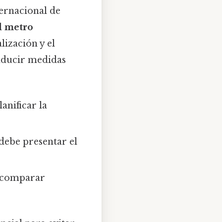
ternacional de
l
metro
lización y el
aducir medidas
anificar la
debe presentar el
a comparar