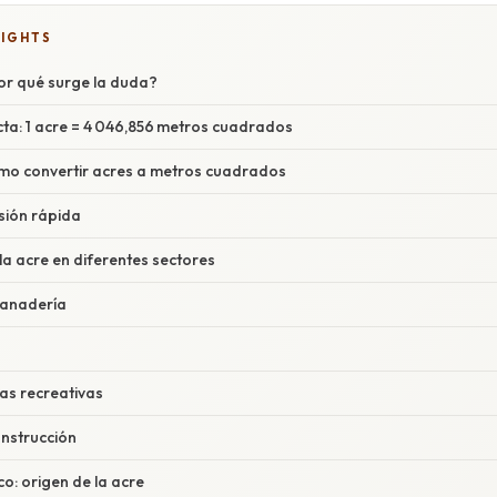
LIGHTS
Por qué surge la duda?
cta: 1 acre = 4 046,856 metros cuadrados
mo convertir acres a metros cuadrados
sión rápida
la acre en diferentes sectores
 ganadería
as recreativas
onstrucción
co: origen de la acre