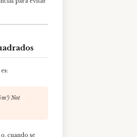
ncial para evitar
cuadrados
es:
 m²) Not
o, cuando se