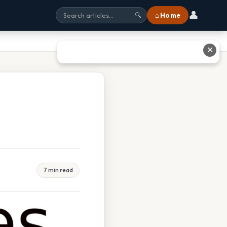
👤
⌂ Home
🔍
✕
7 min read