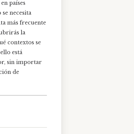
 en países
se necesita
nta más frecuente
ubrirás la
ué contextos se
ello está
or, sin importar
ción de