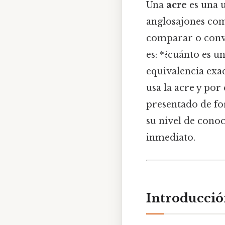
Una
acre
es una u
anglosajones com
comparar o conv
es: *¿cuánto es u
equivalencia exac
usa la acre y por
presentado de fo
su nivel de cono
inmediato.
Introducción