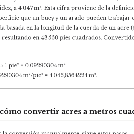
idez, a
4 047 m²
. Esta cifra proviene de la definici
erficie que un buey y un arado pueden trabajar e
a basada en la longitud de la cuerda de un acre (6
), resultando en 43 560 pies cuadrados. Convertid
→ 1 pie² = 0.09290304 m²
09290304 m²/pie² = 4 046,8564224 m².
: cómo convertir acres a metros cu
r la conversión manualmente, sigue estos pasos: