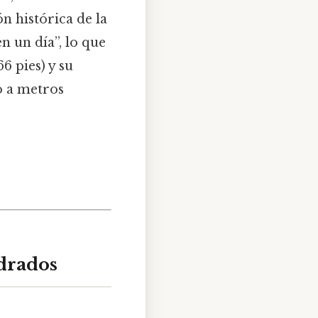
ón histórica de la
n un día”, lo que
6 pies) y su
o a metros
adrados