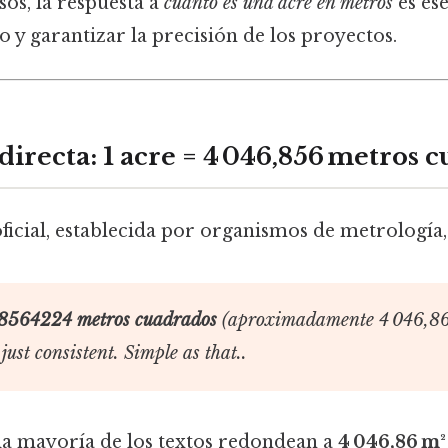
sos, la respuesta a
cuánto es una acre en metros
es ese
o y garantizar la precisión de los proyectos.
irecta: 1 acre = 4 046,856 metros 
ficial, establecida por organismos de metrología, 
,8564224 metros cuadrados
(aproximadamente 4 046,86
ust consistent. Simple as that..
 la mayoría de los textos redondean a
4 046,86 m²