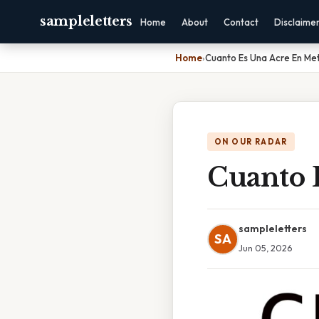
sampleletters
Home
About
Contact
Disclaime
Home
›
Cuanto Es Una Acre En Me
ON OUR RADAR
Cuanto 
sampleletters
SA
Jun 05, 2026