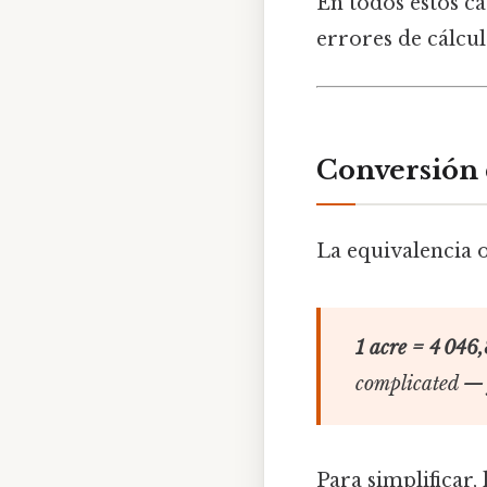
En todos estos ca
errores de cálcul
Conversión d
La equivalencia o
1 acre = 4 046
complicated — j
Para simplificar,