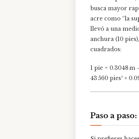
busca mayor rap
acre como “la sup
llevó a una medid
anchura (10 pies
cuadrados:
1 pie = 0.3048 m 
43 560 pies² × 0.
Paso a paso
Si prefieres hace