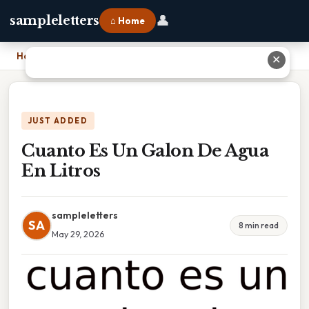
👤
sampleletters
⌂ Home
Home
›
Cuanto Es Un Galon De Agua En Litros
✕
JUST ADDED
Cuanto Es Un Galon De Agua
En Litros
sampleletters
SA
8 min read
May 29, 2026