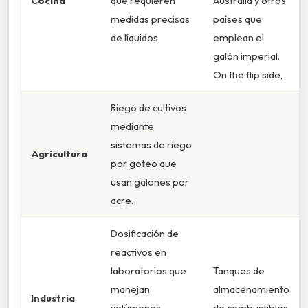
Cocina
que requieren
Australia y otros
medidas precisas
países que
de líquidos.
emplean el
galón imperial.
On the flip side,
Riego de cultivos
mediante
sistemas de riego
Agricultura
por goteo que
usan galones por
acre.
Dosificación de
reactivos en
laboratorios que
Tanques de
manejan
almacenamiento
Industria
volúmenes
de combustibles