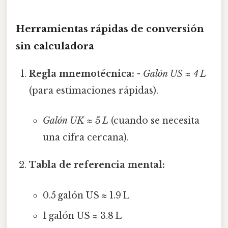
Herramientas rápidas de conversión
sin calculadora
Regla mnemotécnica:
-
Galón US ≈ 4 L
(para estimaciones rápidas).
Galón UK ≈ 5 L
(cuando se necesita
una cifra cercana).
Tabla de referencia mental:
0.5 galón US ≈ 1.9 L
1 galón US ≈ 3.8 L