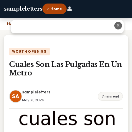
👤
sampleletters
⌂ Home
Home
›
Cuales Son Las Pulgadas En Un Metro
✕
WORTH OPENING
Cuales Son Las Pulgadas En Un
Metro
sampleletters
SA
7 min read
May 31, 2026