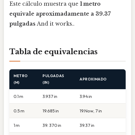
Este cálculo muestra que
1 metro
equivale aproximadamente a 39.37
pulgadas
And it works..
Tabla de equivalencias
METRO
PULGADAS
APROXIMADO
(M)
(IN)
0.1 m
3.937 in
3.94 in
0.5 m
19.685 in
19.Now, 7 in
1 m
39. 370 in
39.37 in