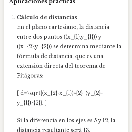
Aplicaciones prácticas
Cálculo de distancias
En el plano cartesiano, la distancia
entre dos puntos ((x_{1},y_{1})) y
((x_{2},y_{2})) se determina mediante la
fórmula de distancia, que es una
extensión directa del teorema de
Pitágoras:
[ d=\sqrt{(x_{2}-x_{1})^{2}+(y_{2}-
y_{1})^{2}}. ]
Si la diferencia en los ejes es 5 y 12, la
distancia resultante será 13,