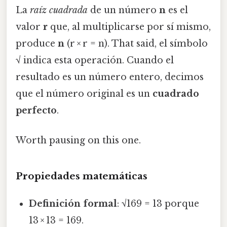
La
raíz cuadrada
de un número
n
es el
valor
r
que, al multiplicarse por sí mismo,
produce
n
(r × r = n). That said, el símbolo
√ indica esta operación. Cuando el
resultado es un número entero, decimos
que el número original es un
cuadrado
perfecto
.
Worth pausing on this one.
Propiedades matemáticas
Definición formal
: √169 = 13 porque
13 × 13 = 169.