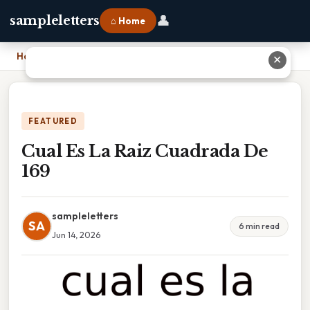
👤
sampleletters
⌂ Home
Home
›
Cual Es La Raiz Cuadrada De 169
✕
FEATURED
Cual Es La Raiz Cuadrada De
169
sampleletters
SA
6 min read
Jun 14, 2026