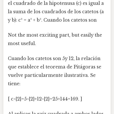
el cuadrado de la hipotenusa (c) es igual a
la suma de los cuadrados de los catetos (a
y b): c² = a² + b². Cuando los catetos son
Not the most exciting part, but easily the
most useful.
Cuando los catetos son 5y 12, la relación
que establece el teorema de Pitágoras se
vuelve particularmente ilustrativa. Se
tiene:
[ c^{2}=5^{2}+12^{2}=25+144=169. ]
Al aplicar la raíz cuadrada a ambos lados,