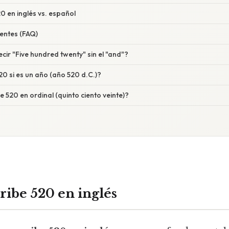
 en inglés vs. español
entes (FAQ)
ecir "Five hundred twenty" sin el "and"?
0 si es un año (año 520 d.C.)?
 520 en ordinal (quinto ciento veinte)?
ribe 520 en inglés