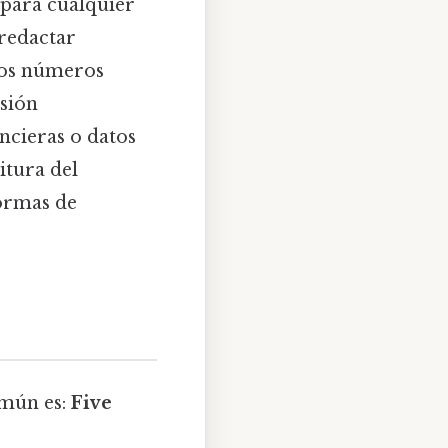
para cualquier
 redactar
 los números
isión
ncieras o datos
itura del
formas de
omún es:
Five