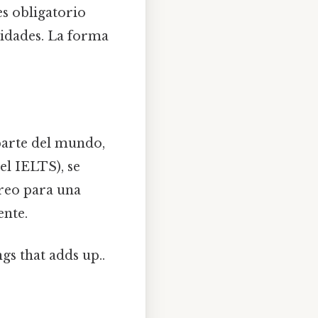
es obligatorio
nidades. La forma
parte del mundo,
el IELTS), se
rreo para una
ente.
gs that adds up..