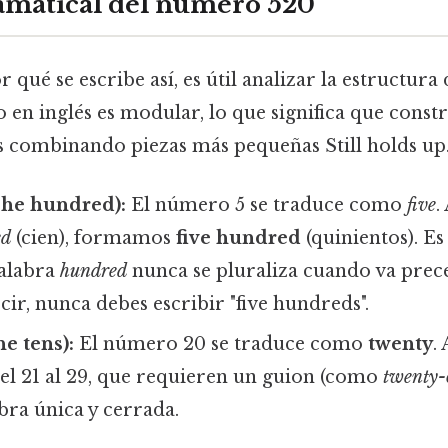
amatical del número 520
 qué se escribe así, es útil analizar la estructura
 en inglés es modular, lo que significa que const
combinando piezas más pequeñas Still holds up.
The hundred):
El número 5 se traduce como
five
.
ed
(cien), formamos
five hundred
(quinientos). E
palabra
hundred
nunca se pluraliza cuando va prec
ir, nunca debes escribir "five hundreds".
e tens):
El número 20 se traduce como
twenty
.
el 21 al 29, que requieren un guion (como
twenty-
bra única y cerrada.