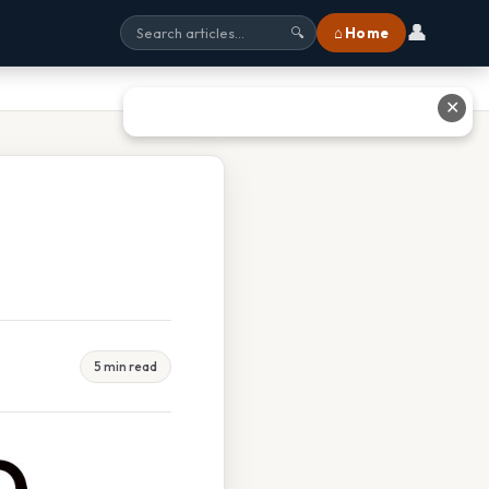
👤
⌂ Home
🔍
✕
5 min read