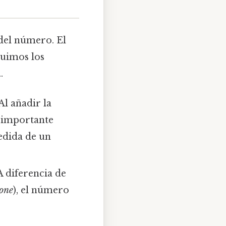
 del número. El
ruimos los
.
 Al añadir la
s importante
edida de un
 A diferencia de
one
), el número