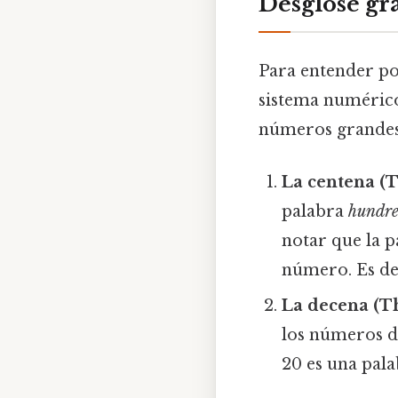
Desglose gr
Para entender por
sistema numérico
números grandes 
La centena (
palabra
hundr
notar que la 
número. Es dec
La decena (Th
los números d
20 es una pala