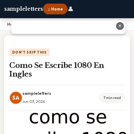
👤
sampleletters
⌂ Home
Home
›
Como Se Escribe 1080 En Ingles
✕
DON'T SKIP THIS
Como Se Escribe 1080 En
Ingles
sampleletters
SA
7 min read
Jun 03, 2026