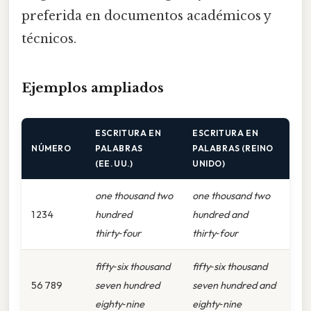
preferida en documentos académicos y
técnicos.
Ejemplos ampliados
ESCRITURA EN
ESCRITURA EN
NÚMERO
PALABRAS
PALABRAS (REINO
(EE. UU.)
UNIDO)
one thousand two
one thousand two
1 234
hundred
hundred and
thirty‑four
thirty‑four
fifty‑six thousand
fifty‑six thousand
56 789
seven hundred
seven hundred and
eighty‑nine
eighty‑nine